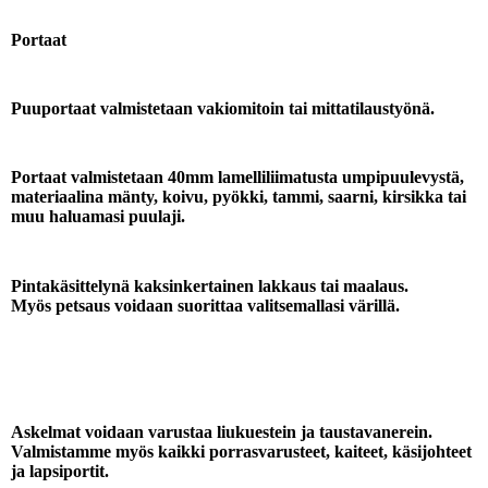
Portaat
Puuportaat valmistetaan vakiomitoin tai mittatilaustyönä.
Portaat valmistetaan 40mm lamelliliimatusta umpipuulevystä,
materiaalina mänty, koivu, pyökki, tammi, saarni, kirsikka tai
muu haluamasi puulaji.
Pintakäsittelynä kaksinkertainen lakkaus tai maalaus.
Myös petsaus voidaan suorittaa valitsemallasi värillä.
Askelmat voidaan varustaa liukuestein ja taustavanerein.
Valmistamme myös kaikki porrasvarusteet, kaiteet, käsijohteet
ja lapsiportit.