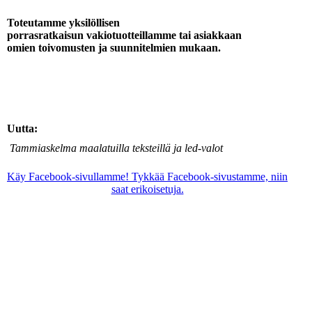
Toteutamme yksilöllisen
porrasratkaisun vakiotuotteillamme tai asiakkaan
omien toivomusten ja suunnitelmien mukaan.
Uutta:
Tammiaskelma maalatuilla teksteillä ja led-valot
Käy Facebook-sivullamme! Tykkää Facebook-sivustamme, niin
saat erikoisetuja.