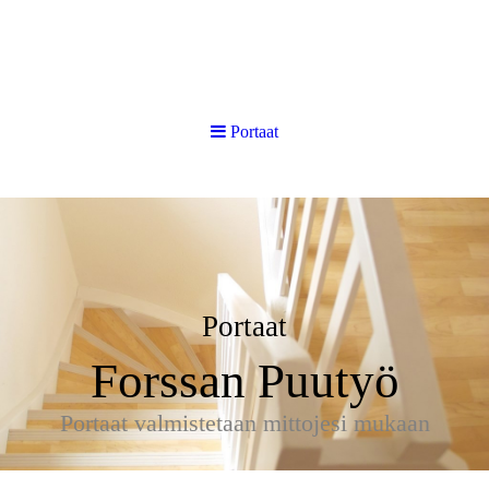
Portaat
Portaat
Forssan Puutyö
Portaat valmistetaan mittojesi mukaan